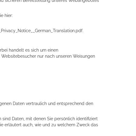
und sicheren Bereitstellung unseres Webangebotes
e hier:
_Privacy_Notice__German_Translation.pdf
.
rbei handelt es sich um einen
er Websitebesucher nur nach unseren Weisungen
ogenen Daten vertraulich und entsprechend den
d Daten, mit denen Sie persönlich identifiziert
Sie erläutert auch, wie und zu welchem Zweck das