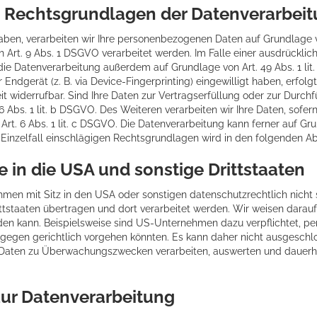
 Rechtsgrundlagen der Datenverarbeitu
aben, verarbeiten wir Ihre personenbezogenen Daten auf Grundlage von 
rt. 9 Abs. 1 DSGVO verarbeitet werden. Im Falle einer ausdrücklich
die Datenverarbeitung außerdem auf Grundlage von Art. 49 Abs. 1 lit
hr Endgerät (z. B. via Device-Fingerprinting) eingewilligt haben, erfo
zeit widerrufbar. Sind Ihre Daten zur Vertragserfüllung oder zur Durc
6 Abs. 1 lit. b DSGVO. Des Weiteren verarbeiten wir Ihre Daten, sofern
 Art. 6 Abs. 1 lit. c DSGVO. Die Datenverarbeitung kann ferner auf Gr
im Einzelfall einschlägigen Rechtsgrundlagen wird in den folgenden A
 in die USA und sonstige Drittstaaten
n mit Sitz in den USA oder sonstigen datenschutzrechtlich nicht si
tstaaten übertragen und dort verarbeitet werden. Wir weisen darauf 
rden kann. Beispielsweise sind US-Unternehmen dazu verpflichtet, 
rgegen gerichtlich vorgehen könnten. Es kann daher nicht ausgeschl
n Daten zu Überwachungszwecken verarbeiten, auswerten und dauerha
 zur Datenverarbeitung