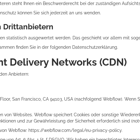
ren steht Ihnen ein Beschwerderecht bei der zuständigen Aufsicht
schutz können Sie sich jederzeit an uns wenden.
Dritt­anbietern
ten statistisch ausgewertet werden. Das geschieht vor allem mit 
rammen finden Sie in der folgenden Datenschutzerklärung.
nt Delivery Networks (CDN)
den Anbietern:
 2nd Floor, San Francisco, CA 94103, USA (nachfolgend Webflow). Wenn
en von Websites. Webflow speichert Cookies oder sonstige Wiedererk
ktionen und zur Gewährleistung der Sicherheit erforderlich sind (no
 von Webflow:
https://webflow.com/legal/eu-privacy-policy
.
 von Art. 6 Abs. 1 lit. f DSGVO. Wir haben ein berechtigtes Interess