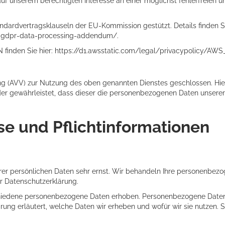
f unserem berechtigten Interesse an einer möglichst fehlerfreien 
ndardvertragsklauseln der EU-Kommission gestützt. Details finden Si
s-gdpr-data-processing-addendum/
.
finden Sie hier:
https://d1.awsstatic.com/legal/privacypolicy/AWS
ng (AVV) zur Nutzung des oben genannten Dienstes geschlossen. Hie
 der gewährleistet, dass dieser die personenbezogenen Daten unser
e und Pflicht­informationen
hrer persönlichen Daten sehr ernst. Wir behandeln Ihre personenbez
r Datenschutzerklärung.
iedene personenbezogene Daten erhoben. Personenbezogene Daten sin
ung erläutert, welche Daten wir erheben und wofür wir sie nutzen. 